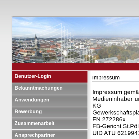
Benutzer-Login
Impressum
Bekanntmachungen
Impressum gemä
Medieninhaber u
Anwendungen
KG
Bewerbung
Gewerkschaftspla
FN 272286x
Zusammenarbeit
FB-Gericht St.Pöl
UID ATU 6219941
Ansprechpartner