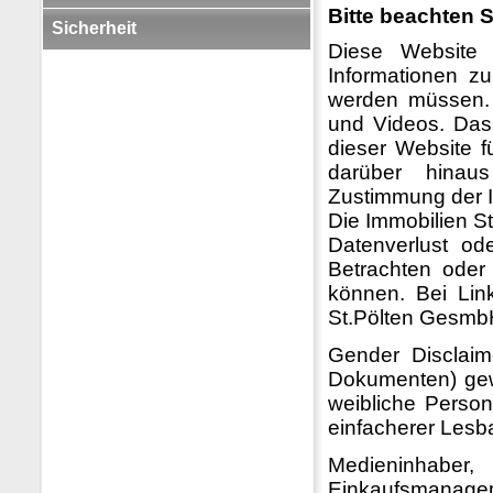
Bitte beachten S
Sicherheit
Diese Website 
Informationen zu
werden müssen. D
und Videos. Das
dieser Website f
darüber hinau
Zustimmung der 
Die Immobilien S
Datenverlust od
Betrachten oder
können. Bei Lin
St.Pölten GesmbH
Gender Disclaim
Dokumenten) gew
weibliche Perso
einfacherer Lesba
Medieninhab
Einkaufsmanag