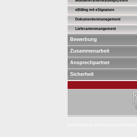
Multilieferantenkatalogsystem
eBilling mit eSignature
Dokumentenmanagement
Lieferantenmangement
Bewerbung
Zusammenarbeit
Ansprechpartner
Sicherheit
Diese Webseite nutzt Cookies, um bestmög