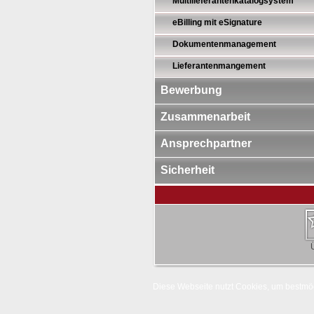
Multilieferantenkatalogsystem
eBilling mit eSignature
Dokumentenmanagement
Lieferantenmangement
Bewerbung
Zusammenarbeit
Ansprechpartner
Sicherheit
Diese Webseite nutzt Cookies, um bestmög